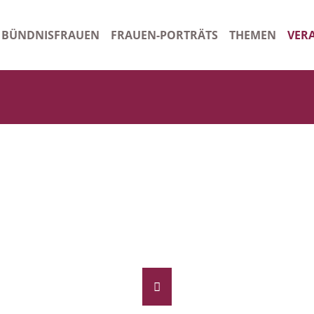
BÜNDNISFRAUEN
FRAUEN-PORTRÄTS
THEMEN
VER
n
Gleichstellungsbeauftragte Kreis Schleswig-Flensburg
Ora
tsordnung
Gleichstellungsbeauftragte Stadt Schleswig
Arch
rauen - Starkes Bündnis
Frauenhaus Schleswig
Gleichstellungsbeauftragte Amt Stapelholm/Kropp
Ehrenamtliche Gleichstellungsbeauftragte Handewitt
Ehrenamtliche Gleichstellungsbeauftragte Amt Süderbrarup
Gleichstellungsbeauftragte Harrislee
Beauftragte für Chancengleichheit am Arbeitsmarkt SGB II