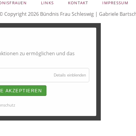
DNISFRAUEN
LINKS
KONTAKT
IMPRESSUM
FRAU & BERUF - Flensburg
© Copyright 2026 Bündnis Frau Schleswig |
Gabriele Bartsc
Arbeiterwohlfahrt (AWO) - Ortsverein Schleswig e.V.
Beauftragte für Chancengleichheit am Arbeitsmarkt SGB III
Gleichstellungsbeauftragte Kappeln
ktionen zu ermöglichen und das
Frauenzentrum Schleswig e.V.
Details einblenden
LE AKZEPTIEREN
enschutz