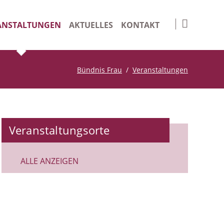
Navigation
überspringen
ANSTALTUNGEN
AKTUELLES
KONTAKT
nge Days
Impressum
Bündnis Frau
Veranstaltungen
iv
Datenschutz
Suche
Veranstaltungsorte
ALLE ANZEIGEN